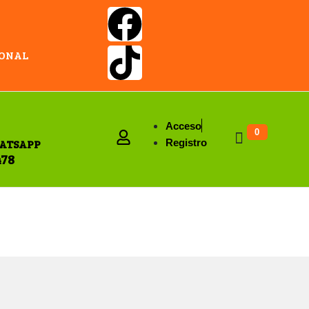
IONAL
Acceso
0
ATSAPP
Registro
478