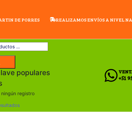
MARTIN DE PORRES
REALIZAMOS ENVÍOS A NIVEL N
a
clave populares
VENT
+51 9
s
ningún registro
esultados