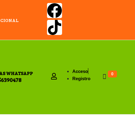
ACIONAL
Acceso
AS WHATSAPP
0
Registro
56390478