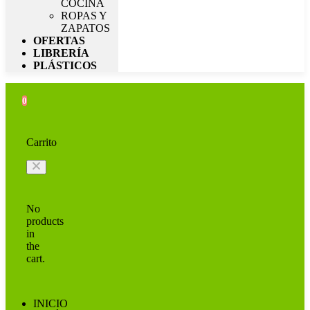
COCINA
ROPAS Y
ZAPATOS
OFERTAS
LIBRERÍA
PLÁSTICOS
0
Carrito
No
products
in
the
cart.
INICIO