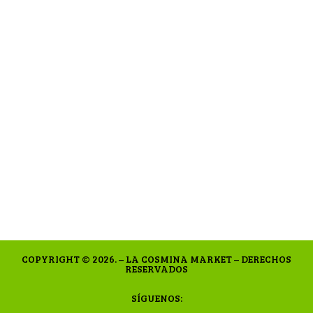
COPYRIGHT © 2026. – LA COSMINA MARKET – DERECHOS
RESERVADOS
SÍGUENOS: