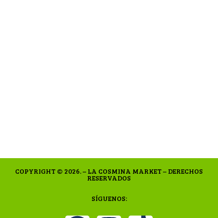
COPYRIGHT © 2026. – LA COSMINA MARKET – DERECHOS
RESERVADOS
SÍGUENOS: