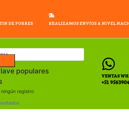
TIN DE PORRES
REALIZAMOS ENVÍOS A NIVEL NAC
a
clave populares
VENTAS WH
s
+51 956390
ningún registro
esultados