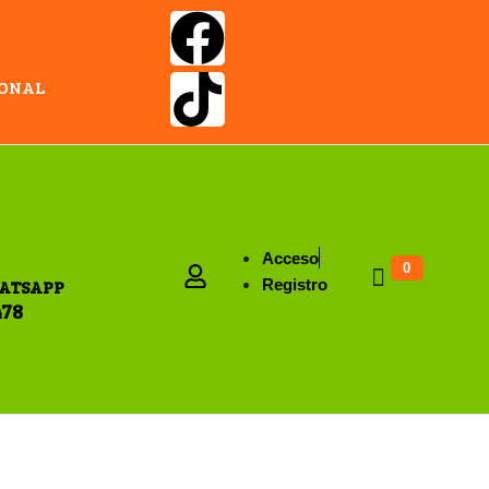
IONAL
Acceso
0
ATSAPP
Registro
478