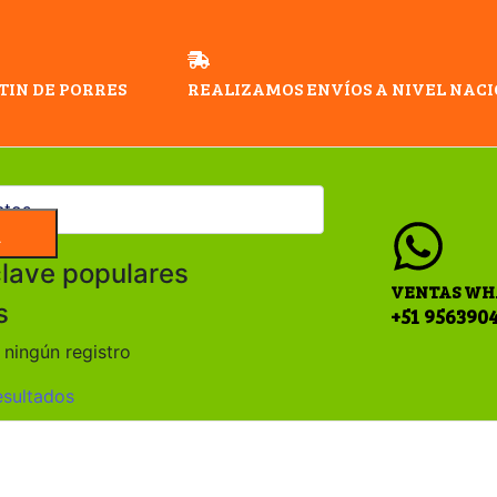
TIN DE PORRES
REALIZAMOS ENVÍOS A NIVEL NAC
a
clave populares
VENTAS WH
s
+51 956390
ningún registro
esultados