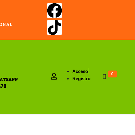
IONAL
Acceso
0
ATSAPP
Registro
478