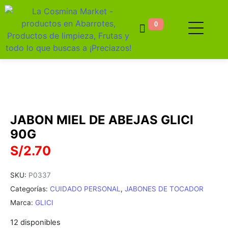
0
JABON MIEL DE ABEJAS GLICI
90G
S/
2.70
SKU:
P0337
Categorías:
CUIDADO PERSONAL
,
JABONES DE TOCADOR
Marca:
GLICI
12 disponibles