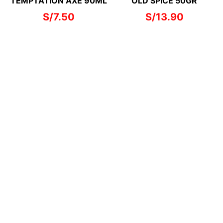
TEMPTATION AXE 90ML
OLD SPICE 50GR
S/
7.50
S/
13.90