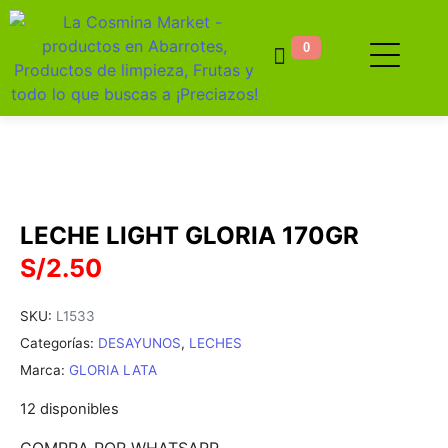
0
LECHE LIGHT GLORIA 170GR
S/
2.50
SKU:
L1533
Categorías:
DESAYUNOS
,
LECHES
Marca:
GLORIA LATA
12 disponibles
COMPRA POR WHATSAPP