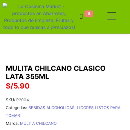
0
MULITA CHILCANO CLASICO
LATA 355ML
S/
5.90
SKU:
P2004
Categorías:
BEBIDAS ALCOHOLICAS
,
LICORES LISTOS PARA
TOMAR
Marca:
MULITA CHILCANO