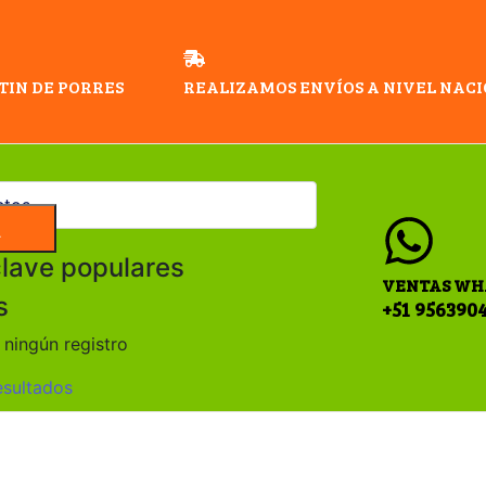
TIN DE PORRES
REALIZAMOS ENVÍOS A NIVEL NAC
a
clave populares
VENTAS WH
s
+51 956390
ningún registro
esultados