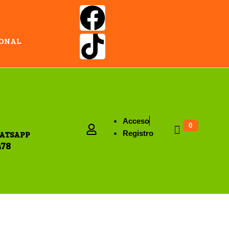
IONAL
Acceso
0
ATSAPP
Registro
478