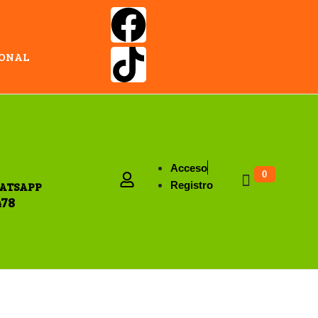
IONAL
Acceso
0
ATSAPP
Registro
478