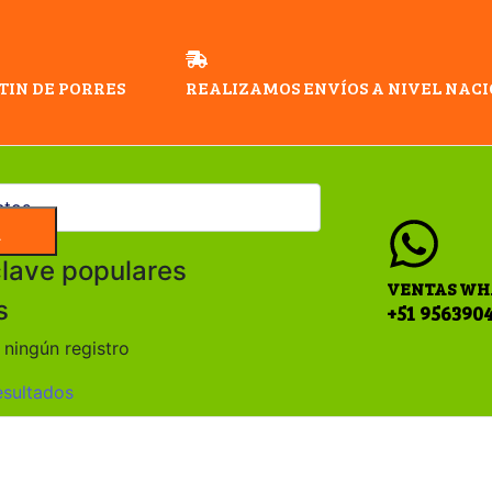
TIN DE PORRES
REALIZAMOS ENVÍOS A NIVEL NAC
a
clave populares
VENTAS WH
s
+51 956390
ningún registro
esultados