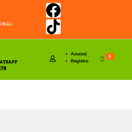
IONAL
Acceso
0
ATSAPP
Registro
478