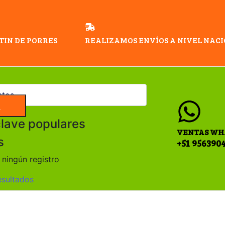
TIN DE PORRES
REALIZAMOS ENVÍOS A NIVEL NAC
a
clave populares
VENTAS WH
s
+51 956390
ningún registro
esultados