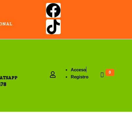
IONAL
Acceso
0
ATSAPP
Registro
478