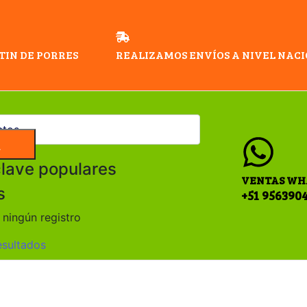
TIN DE PORRES
REALIZAMOS ENVÍOS A NIVEL NAC
a
clave populares
VENTAS WH
s
+51 956390
ningún registro
esultados