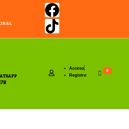
IONAL
Acceso
0
ATSAPP
Registro
478