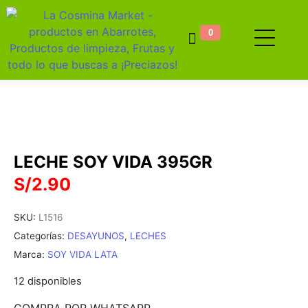
0
LECHE SOY VIDA 395GR
S/
2.90
SKU:
L1516
Categorías:
DESAYUNOS
,
LECHES
Marca:
SOY VIDA LATA
12 disponibles
COMPRA POR WHATSAPP