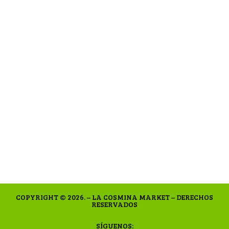
COPYRIGHT © 2026. – LA COSMINA MARKET – DERECHOS
RESERVADOS
SÍGUENOS: