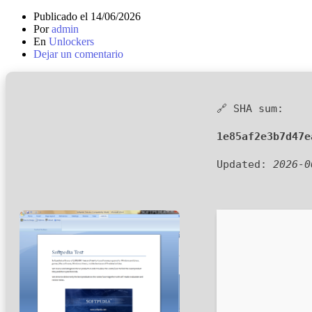
Publicado el
14/06/2026
Por
admin
En
Unlockers
Dejar un comentario
🔗 SHA sum:
1e85af2e3b7d47e
Updated:
2026-0